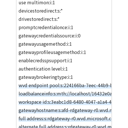
use multimon:i:1
devicestoredirect:s:*
drivestoredirect:s:*
promptcredentialonce:i:1
gatewaycredentialssource:i:0
gatewayusagemethod:i:1
gatewayprofileusagemethod:i:1
enablecredsspsupport:i:1
authentication level:i:1
gatewaybrokeringtype:i:1
wvd endpoint pool:s:224166ba-7eec-44b9-b4b7-0
loadbalanceinfo:s:mth://localhost/16432e0a-320
workspace id:s:3eabc1d8-6480-4047-a1a4-4ffed4a
gatewayhostname:s:afd-rdgateway-r0.wvd.microso
full address:s:rdgateway-r0.wvd.microsoft.com
alternate full address:s:rdgateway-r0.wvd.microsof