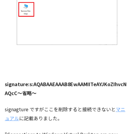
signature:s:AQABAAEAAAB8EwAAMIITeAYJKoZIhvcN
AQcC～省略～
signagture ですがここを削除すると接続できないと
マニ
ュアル
に記載ありました。