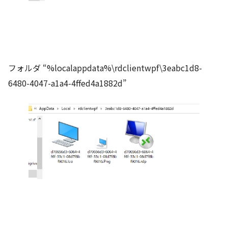
フォルダ “%localappdata%\rdclientwpf\3eabc1d8-
6480-4047-a1a4-4ffed4a1882d”