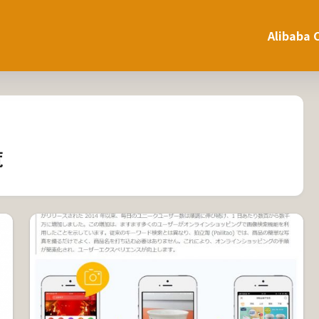
Alibaba 
覧