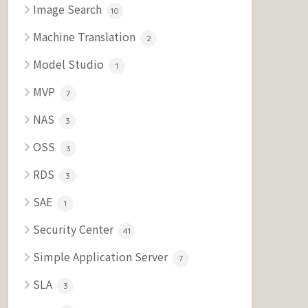
Image Search
10
Machine Translation
2
Model Studio
1
MVP
7
NAS
3
OSS
3
RDS
3
SAE
1
Security Center
41
Simple Application Server
7
SLA
3