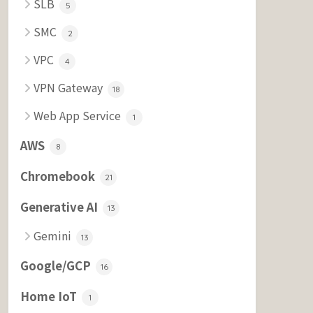
SLB
5
SMC
2
VPC
4
VPN Gateway
18
Web App Service
1
AWS
8
Chromebook
21
Generative AI
13
Gemini
13
Google/GCP
16
Home IoT
1