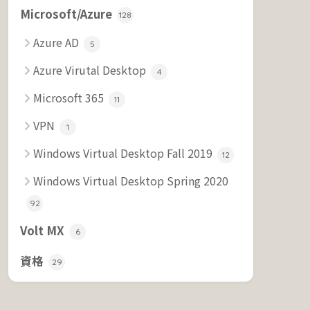
Microsoft/Azure
128
Azure AD
5
Azure Virutal Desktop
4
Microsoft 365
11
VPN
1
Windows Virtual Desktop Fall 2019
12
Windows Virtual Desktop Spring 2020
92
Volt MX
6
資格
29