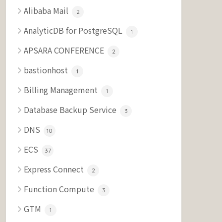
Alibaba Mail
2
AnalyticDB for PostgreSQL
1
APSARA CONFERENCE
2
bastionhost
1
Billing Management
1
Database Backup Service
3
DNS
10
ECS
37
Express Connect
2
Function Compute
3
GTM
1