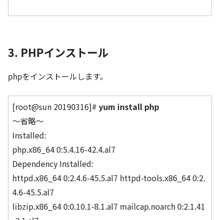
3. PHPインストール
phpをインストールします。
[root@sun 20190316]#
yum install php
～省略～
Installed:
php.x86_64 0:5.4.16-42.4.al7
Dependency Installed:
httpd.x86_64 0:2.4.6-45.5.al7 httpd-tools.x86_64 0:2.
4.6-45.5.al7
libzip.x86_64 0:0.10.1-8.1.al7 mailcap.noarch 0:2.1.41