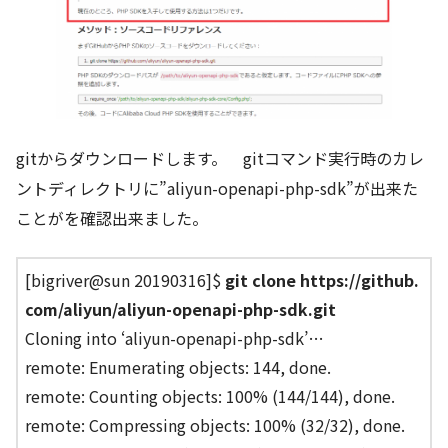
gitからダウンロードします。 gitコマンド実行時のカレ
ントディレクトリに”aliyun-openapi-php-sdk”が出来た
ことがを確認出来ました。
[bigriver@sun 20190316]$
git clone https://github.
com/aliyun/aliyun-openapi-php-sdk.git
Cloning into ‘aliyun-openapi-php-sdk’…
remote: Enumerating objects: 144, done.
remote: Counting objects: 100% (144/144), done.
remote: Compressing objects: 100% (32/32), done.