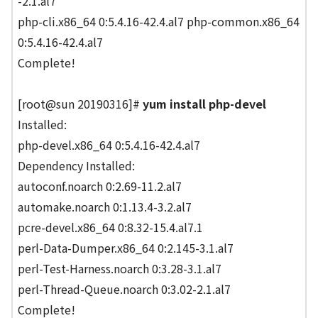
-2.1.al7
php-cli.x86_64 0:5.4.16-42.4.al7 php-common.x86_64
0:5.4.16-42.4.al7
Complete!
[root@sun 20190316]#
yum install php-devel
Installed:
php-devel.x86_64 0:5.4.16-42.4.al7
Dependency Installed:
autoconf.noarch 0:2.69-11.2.al7
automake.noarch 0:1.13.4-3.2.al7
pcre-devel.x86_64 0:8.32-15.4.al7.1
perl-Data-Dumper.x86_64 0:2.145-3.1.al7
perl-Test-Harness.noarch 0:3.28-3.1.al7
perl-Thread-Queue.noarch 0:3.02-2.1.al7
Complete!