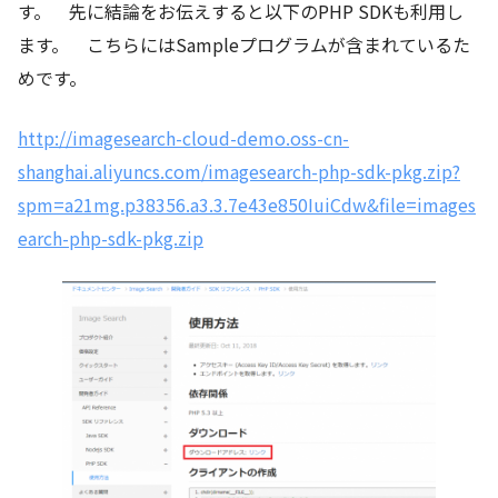
す。 先に結論をお伝えすると以下のPHP SDKも利用し
ます。 こちらにはSampleプログラムが含まれているた
めです。
http://imagesearch-cloud-demo.oss-cn-
shanghai.aliyuncs.com/imagesearch-php-sdk-pkg.zip?
spm=a21mg.p38356.a3.3.7e43e850IuiCdw&file=images
earch-php-sdk-pkg.zip