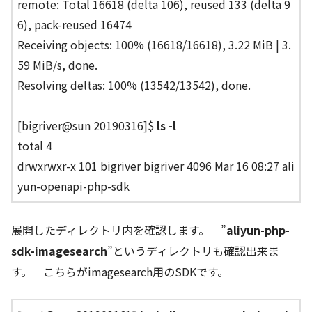
remote: Total 16618 (delta 106), reused 133 (delta 9
6), pack-reused 16474
Receiving objects: 100% (16618/16618), 3.22 MiB | 3.
59 MiB/s, done.
Resolving deltas: 100% (13542/13542), done.
[bigriver@sun 20190316]$
ls -l
total 4
drwxrwxr-x 101 bigriver bigriver 4096 Mar 16 08:27 ali
yun-openapi-php-sdk
展開したディレクトリ内を確認します。 ”
aliyun-php-
sdk-imagesearch
”というディレクトリも確認出来ま
す。 こちらがimagesearch用のSDKです。