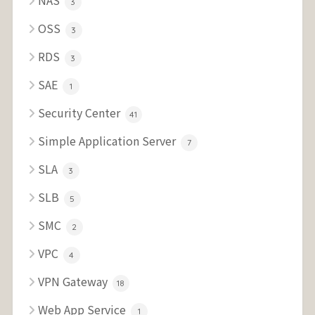
NAS
3
OSS
3
RDS
3
SAE
1
Security Center
41
Simple Application Server
7
SLA
3
SLB
5
SMC
2
VPC
4
VPN Gateway
18
Web App Service
1