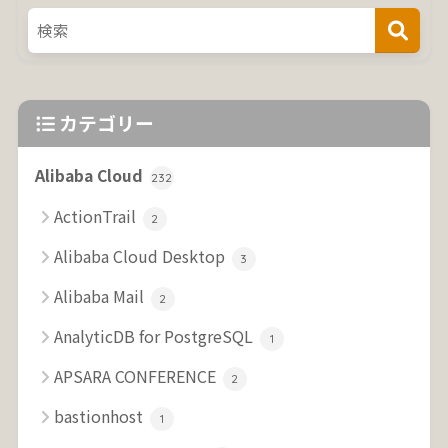
カテゴリー
Alibaba Cloud
232
ActionTrail
2
Alibaba Cloud Desktop
3
Alibaba Mail
2
AnalyticDB for PostgreSQL
1
APSARA CONFERENCE
2
bastionhost
1