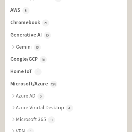
AWS
8
Chromebook
21
Generative AI
13
Gemini
13
Google/GCP
16
Home IoT
1
Microsoft/Azure
128
Azure AD
5
Azure Virutal Desktop
4
Microsoft 365
11
VPN
1