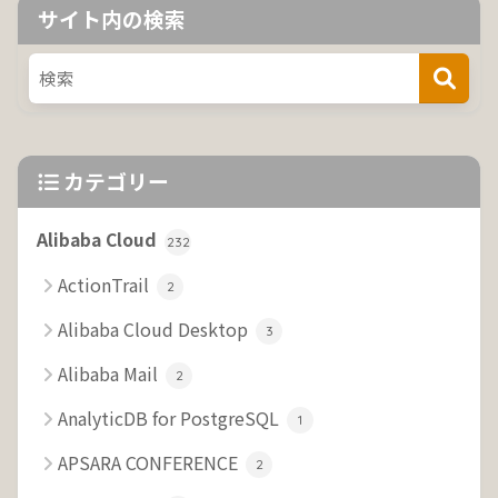
サイト内の検索
カテゴリー
Alibaba Cloud
232
ActionTrail
2
Alibaba Cloud Desktop
3
Alibaba Mail
2
AnalyticDB for PostgreSQL
1
APSARA CONFERENCE
2