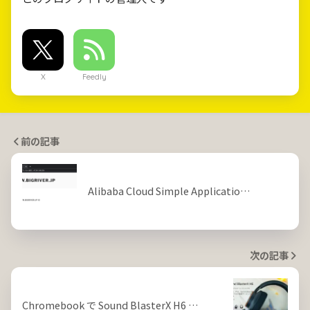
X
Feedly
前の記事
Alibaba Cloud Simple Applicatio…
次の記事
Chromebook で Sound BlasterX H6 …