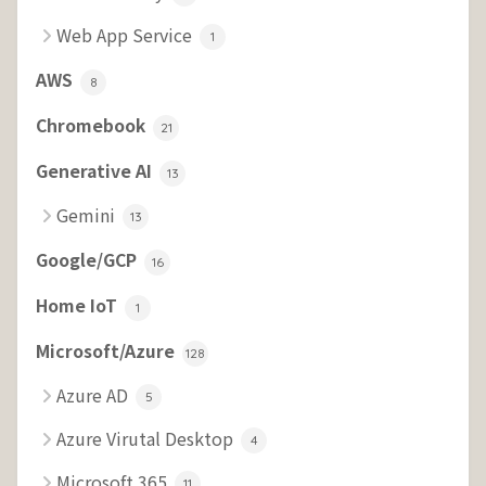
Web App Service
1
AWS
8
Chromebook
21
Generative AI
13
Gemini
13
Google/GCP
16
Home IoT
1
Microsoft/Azure
128
Azure AD
5
Azure Virutal Desktop
4
Microsoft 365
11