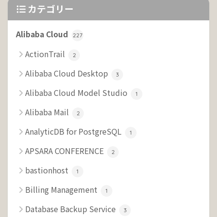
カテゴリー
Alibaba Cloud
227
ActionTrail
2
Alibaba Cloud Desktop
3
Alibaba Cloud Model Studio
1
Alibaba Mail
2
AnalyticDB for PostgreSQL
1
APSARA CONFERENCE
2
bastionhost
1
Billing Management
1
Database Backup Service
3