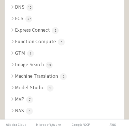
DNS
10
ECS
37
Express Connect
2
Function Compute
3
GTM
1
Image Search
10
Machine Translation
2
Model Studio
1
MVP
7
NAS
3
OSS
3
Alibaba Cloud
Microsoft/Azure
Google/GCP
AWS