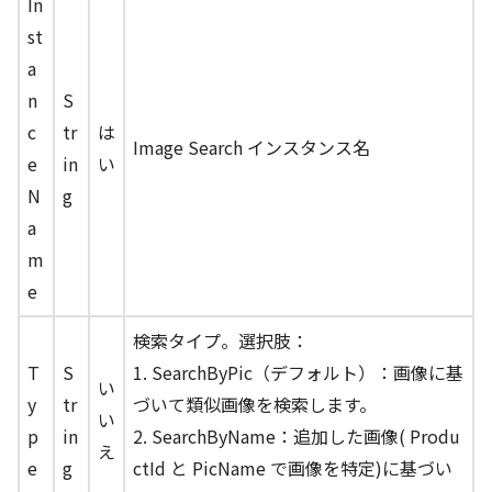
In
st
a
n
S
c
tr
は
Image Search インスタンス名
e
in
い
N
g
a
m
e
検索タイプ。選択肢：
T
S
1. SearchByPic（デフォルト）：画像に基
い
y
tr
づいて類似画像を検索します。
い
p
in
2. SearchByName：追加した画像( Produ
え
e
g
ctId と PicName で画像を特定)に基づい