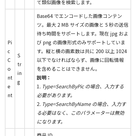
て類似画像を検索します。
Base64 でエンコードした画像コンテン
ツ。最大 2 MB サイズの画像と 5 秒の送信
待ち時間をサポートします。現在 jpg およ
Pi
び png の画像形式のみサポートしていま
c
す。縦と横の画素数は共に 200 以上 1024
S
C
以下でなければならず、画像に回転情報
tr
o
を含めることはできません。
in
nt
説明：
g
e
1.
Type=SearchByPic の場合、入力する
nt
必要があります。
2.
Type=SearchByName の場合、入力す
る必要はなく、このパラメーターは無効
になります。
商品 ID