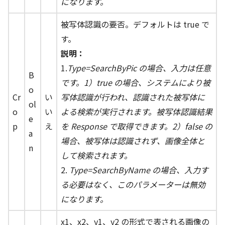
になります。
被写体認識の要否。デフォルトは true で
す。
説明：
1.
Type=SearchByPic の場合、入力は任意
B
です。1）true の場合、システムにより被
o
Cr
い
写体認識が行われ、認識された被写体に
ol
o
い
よる検索が実行されます。被写体認識結果
e
p
え
を Response で取得できます。2）false の
a
場合、被写体は認識されず、画像全体と
n
して検索されます。
2.
Type=SearchByName の場合、入力す
る必要はなく、このパラメーターは無効
になります。
x1、x2、y1、y2 の形式で表される画像の