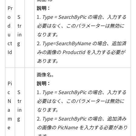
Pr
説明：
o
S
1.
Type = SearchByPic の場合、入力する
d
tr
必要はなく、このパラメーターは無効に
u
in
なります。
ct
g
2.
Type=SearchByName の場合、追加済
Id
みの画像の ProductId を入力する必要が
あります。
画像名。
Pi
説明：
c
S
1.
Type = SearchByPic の場合、入力する
N
tr
必要はなく、このパラメーターは無効に
a
in
なります。
m
g
2.
Type = SearchByPic の場合、追加済み
e
の画像の PicName を入力する必要があり