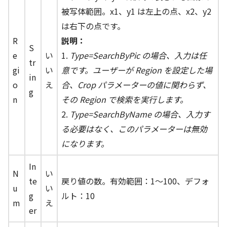
被写体範囲。x1、y1 は左上の点、x2、y2
は右下の点です。
R
説明：
S
e
い
1.
Type=SearchByPic の場合、入力は任
tr
gi
い
意です。ユーザーが Region を設定した場
in
o
え
合、Crop パラメーターの値に関わらず、
g
n
その Region で検索を実行します。
2.
Type=SearchByName の場合、入力す
る必要はなく、このパラメーターは無効
になります。
In
N
い
te
戻り値の数。有効範囲：1〜100、デフォ
u
い
g
ルト：10
m
え
er