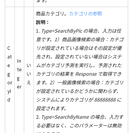
ます。
商品カテゴリ。
カテゴリの参照
説明：
1.
Type=SearchByPic の場合、入力は任
意です。1）商品画像検索の場合：カテゴ
C
リが設定されている場合はその設定が優
at
先され、設定されていない場合はシステ
In
e
い
ムがカテゴリ予測を実行し、予測された
te
g
い
カテゴリの結果を Response で取得でき
g
or
え
ます。2）一般画像検索の場合：カテゴリ
er
yI
が設定されているかどうかに関わらず、
d
システムによりカテゴリが 88888888 に
設定されます。
2.
Type=SearchByName の場合、入力す
る必要はなく、このパラメーターは無効