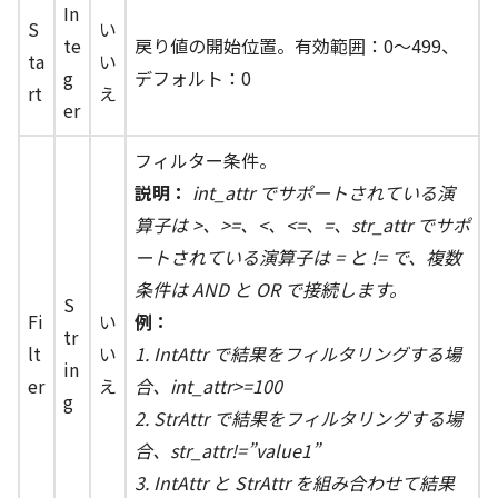
In
S
い
te
戻り値の開始位置。有効範囲：0〜499、
ta
い
g
デフォルト：0
rt
え
er
フィルター条件。
説明：
int_attr でサポートされている演
算子は >、>=、<、<=、=、str_attr でサポ
ートされている演算子は = と != で、複数
条件は AND と OR で接続します。
S
Fi
い
例：
tr
lt
い
1. IntAttr で結果をフィルタリングする場
in
er
え
合、int_attr>=100
g
2. StrAttr で結果をフィルタリングする場
合、str_attr!=”value1”
3. IntAttr と StrAttr を組み合わせて結果