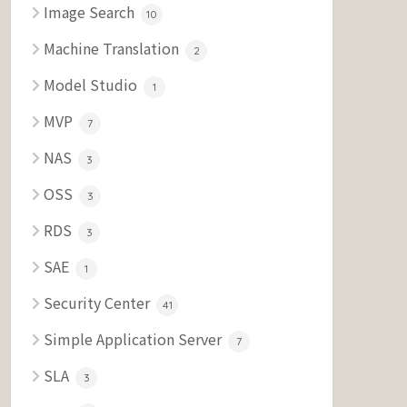
Image Search
10
Machine Translation
2
Model Studio
1
MVP
7
NAS
3
OSS
3
RDS
3
SAE
1
Security Center
41
Simple Application Server
7
SLA
3