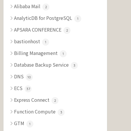
Alibaba Mail
2
AnalyticDB for PostgreSQL
1
APSARA CONFERENCE
2
bastionhost
1
Billing Management
1
Database Backup Service
3
DNS
10
ECS
37
Express Connect
2
Function Compute
3
GTM
1