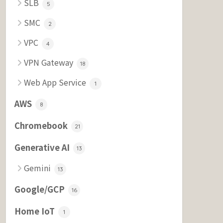
SLB
5
SMC
2
VPC
4
VPN Gateway
18
Web App Service
1
AWS
8
Chromebook
21
Generative AI
13
Gemini
13
Google/GCP
16
Home IoT
1