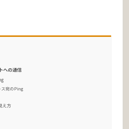
アントへの通信
ng
レス宛のPing
の見え方