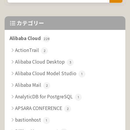
カテゴリー
Alibaba Cloud
228
ActionTrail
2
Alibaba Cloud Desktop
3
Alibaba Cloud Model Studio
1
Alibaba Mail
2
AnalyticDB for PostgreSQL
1
APSARA CONFERENCE
2
bastionhost
1