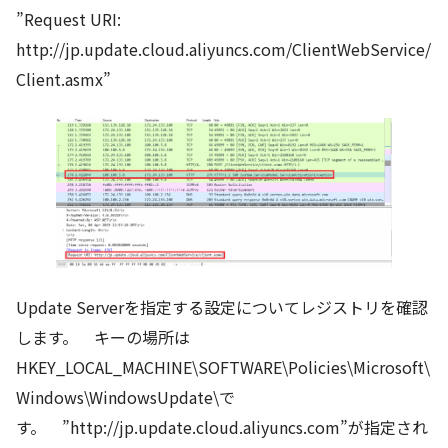
”Request URI:
http://jp.update.cloud.aliyuncs.com/ClientWebService/
Client.asmx”
Update Serverを指定する設定についてレジストリを確認
します。 キーの場所は
HKEY_LOCAL_MACHINE\SOFTWARE\Policies\Microsoft\
Windows\WindowsUpdate\で
す。 ”http://jp.update.cloud.aliyuncs.com”が指定され