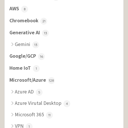
AWS
8
Chromebook
21
Generative AI
13
Gemini
13
Google/GCP
16
Home IoT
1
Microsoft/Azure
128
Azure AD
5
Azure Virutal Desktop
4
Microsoft 365
11
VPN
1