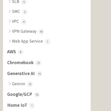
SLB
5
SMC
2
VPC
4
VPN Gateway
18
Web App Service
1
AWS
8
Chromebook
21
Generative AI
13
Gemini
13
Google/GCP
16
Home IoT
1