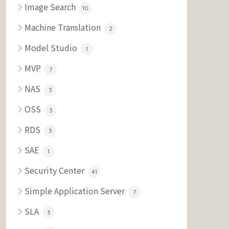
Image Search
10
Machine Translation
2
Model Studio
1
MVP
7
NAS
3
OSS
3
RDS
3
SAE
1
Security Center
41
Simple Application Server
7
SLA
3