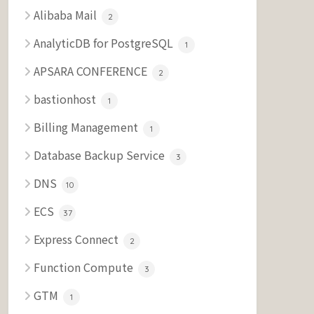
Alibaba Mail
2
AnalyticDB for PostgreSQL
1
APSARA CONFERENCE
2
bastionhost
1
Billing Management
1
Database Backup Service
3
DNS
10
ECS
37
Express Connect
2
Function Compute
3
GTM
1