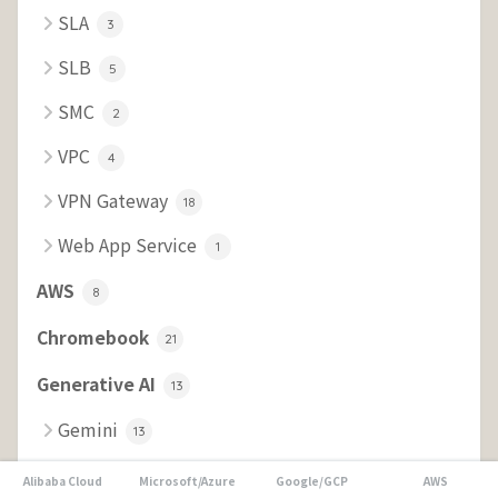
SLA
3
SLB
5
SMC
2
VPC
4
VPN Gateway
18
Web App Service
1
AWS
8
Chromebook
21
Generative AI
13
Gemini
13
Google/GCP
16
Alibaba Cloud
Microsoft/Azure
Google/GCP
AWS