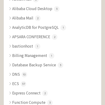
Alibaba Cloud Desktop
3
Alibaba Mail
2
AnalyticDB for PostgreSQL
1
APSARA CONFERENCE
2
bastionhost
1
Billing Management
1
Database Backup Service
3
DNS
10
ECS
37
Express Connect
2
Function Compute
3