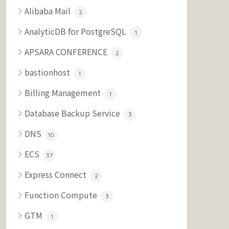
Alibaba Mail
2
AnalyticDB for PostgreSQL
1
APSARA CONFERENCE
2
bastionhost
1
Billing Management
1
Database Backup Service
3
DNS
10
ECS
37
Express Connect
2
Function Compute
3
GTM
1