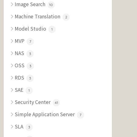
Image Search
10
Machine Translation
2
Model Studio
1
MVP
7
NAS
3
OSS
3
RDS
3
SAE
1
Security Center
41
Simple Application Server
7
SLA
3