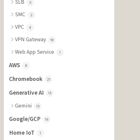
SLB
5
SMC
2
VPC
4
VPN Gateway
18
Web App Service
1
AWS
8
Chromebook
21
Generative AI
13
Gemini
13
Google/GCP
16
Home IoT
1