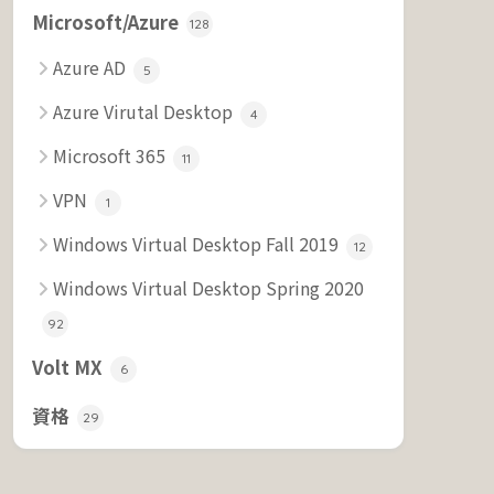
Microsoft/Azure
128
Azure AD
5
Azure Virutal Desktop
4
Microsoft 365
11
VPN
1
Windows Virtual Desktop Fall 2019
12
Windows Virtual Desktop Spring 2020
92
Volt MX
6
資格
29