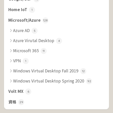
Home IoT
1
Microsoft/Azure
128
Azure AD
5
Azure Virutal Desktop
4
Microsoft 365
11
VPN
1
Windows Virtual Desktop Fall 2019
12
Windows Virtual Desktop Spring 2020
92
Volt MX
6
資格
29