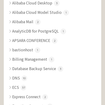
Alibaba Cloud Desktop
3
Alibaba Cloud Model Studio
1
Alibaba Mail
2
AnalyticDB for PostgreSQL
1
APSARA CONFERENCE
2
bastionhost
1
Billing Management
1
Database Backup Service
3
DNS
10
ECS
37
Express Connect
2