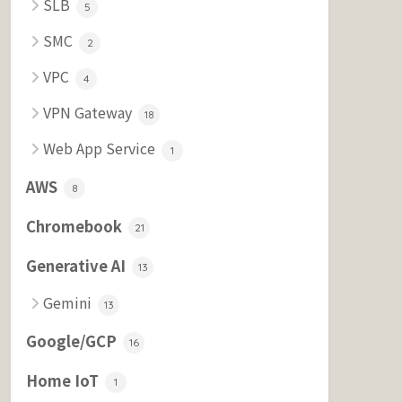
SLB
5
SMC
2
VPC
4
VPN Gateway
18
Web App Service
1
AWS
8
Chromebook
21
Generative AI
13
Gemini
13
Google/GCP
16
Home IoT
1