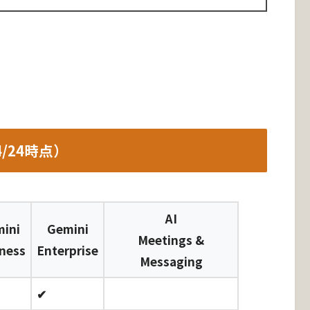
4/24時点）
AI
ini
Gemini
Meetings &
ness
Enterprise
Messaging
✔