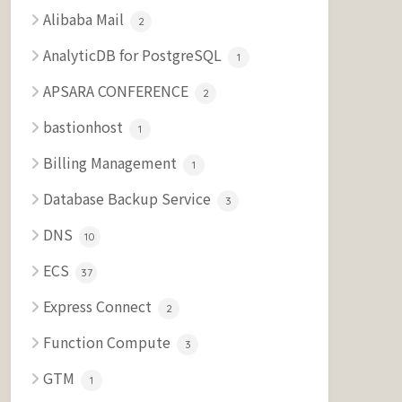
Alibaba Mail
2
AnalyticDB for PostgreSQL
1
APSARA CONFERENCE
2
bastionhost
1
Billing Management
1
Database Backup Service
3
DNS
10
ECS
37
Express Connect
2
Function Compute
3
GTM
1