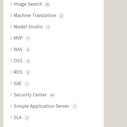
Image Search
10
Machine Translation
2
Model Studio
1
MVP
7
NAS
3
OSS
3
RDS
3
SAE
1
Security Center
41
Simple Application Server
7
SLA
3