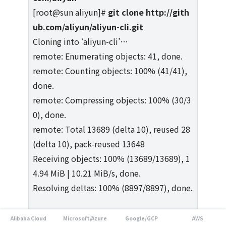
[root@sun aliyun]#
git clone http://gith
ub.com/aliyun/aliyun-cli.git
Cloning into ‘aliyun-cli’…
remote: Enumerating objects: 41, done.
remote: Counting objects: 100% (41/41),
done.
remote: Compressing objects: 100% (30/3
0), done.
remote: Total 13689 (delta 10), reused 28
(delta 10), pack-reused 13648
Receiving objects: 100% (13689/13689), 1
4.94 MiB | 10.21 MiB/s, done.
Resolving deltas: 100% (8897/8897), done.
[root@sun aliyun]#
git clone http://gith
Alibaba Cloud
Microsoft/Azure
Google/GCP
AWS