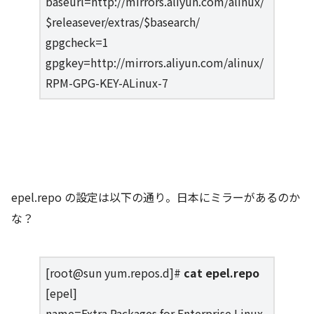
baseurl=http://mirrors.aliyun.com/alinux/
$releasever/extras/$basearch/
gpgcheck=1
gpgkey=http://mirrors.aliyun.com/alinux/
RPM-GPG-KEY-ALinux-7
epel.repo の設定は以下の通り。日本にミラーがあるのか
な？
[root@sun yum.repos.d]#
cat epel.repo
[epel]
name=Extra Packages for Enterprise Linux