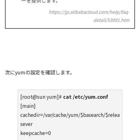
ーを提供します。
https://jp.alibabacloud.com/help/faq-
detail/53091.htm
次にyumの設定を確認します。
[root@sun yum]#
cat /etc/yum.conf
[main]
cachedir=/var/cache/yum/$basearch/$relea
sever
keepcache=0