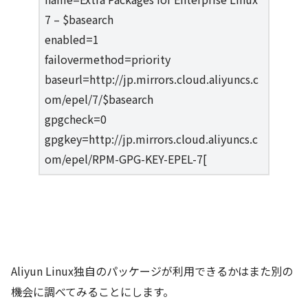
7 – $basearch
enabled=1
failovermethod=priority
baseurl=http://jp.mirrors.cloud.aliyuncs.c
om/epel/7/$basearch
gpgcheck=0
gpgkey=http://jp.mirrors.cloud.aliyuncs.c
om/epel/RPM-GPG-KEY-EPEL-7[
Aliyun Linux独自のパッケージが利用できるかはまた別の
機会に調べてみることにします。