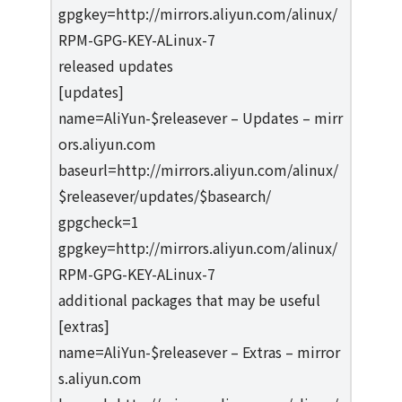
gpgkey=http://mirrors.aliyun.com/alinux/
RPM-GPG-KEY-ALinux-7
released updates
[updates]
name=AliYun-$releasever – Updates – mirr
ors.aliyun.com
baseurl=http://mirrors.aliyun.com/alinux/
$releasever/updates/$basearch/
gpgcheck=1
gpgkey=http://mirrors.aliyun.com/alinux/
RPM-GPG-KEY-ALinux-7
additional packages that may be useful
[extras]
name=AliYun-$releasever – Extras – mirror
s.aliyun.com