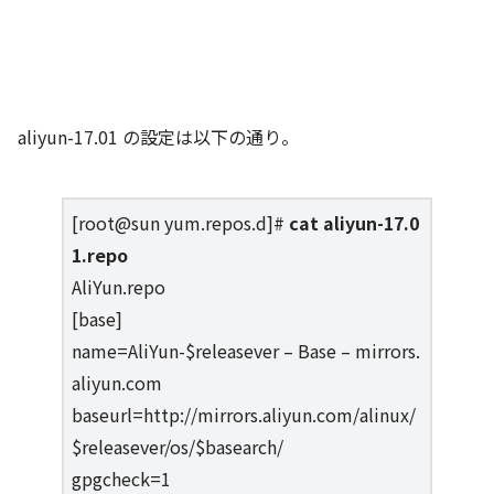
aliyun-17.01 の設定は以下の通り。
[root@sun yum.repos.d]#
cat aliyun-17.0
1.repo
AliYun.repo
[base]
name=AliYun-$releasever – Base – mirrors.
aliyun.com
baseurl=http://mirrors.aliyun.com/alinux/
$releasever/os/$basearch/
gpgcheck=1