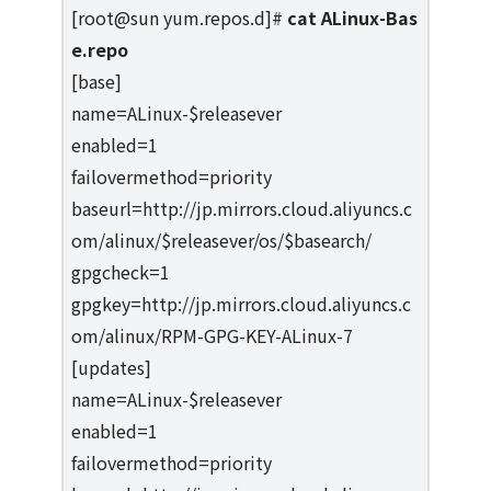
[root@sun yum.repos.d]#
cat ALinux-Bas
e.repo
[base]
name=ALinux-$releasever
enabled=1
failovermethod=priority
baseurl=http://jp.mirrors.cloud.aliyuncs.c
om/alinux/$releasever/os/$basearch/
gpgcheck=1
gpgkey=http://jp.mirrors.cloud.aliyuncs.c
om/alinux/RPM-GPG-KEY-ALinux-7
[updates]
name=ALinux-$releasever
enabled=1
failovermethod=priority