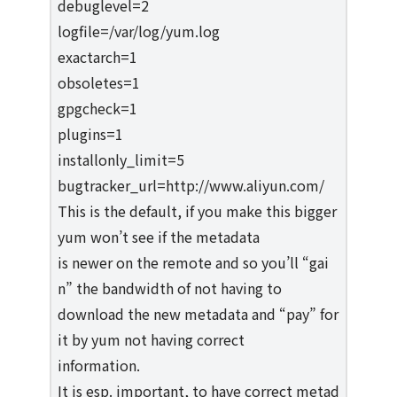
debuglevel=2
logfile=/var/log/yum.log
exactarch=1
obsoletes=1
gpgcheck=1
plugins=1
installonly_limit=5
bugtracker_url=http://www.aliyun.com/
This is the default, if you make this bigger
yum won’t see if the metadata
is newer on the remote and so you’ll “gai
n” the bandwidth of not having to
download the new metadata and “pay” for
it by yum not having correct
information.
It is esp. important, to have correct metad