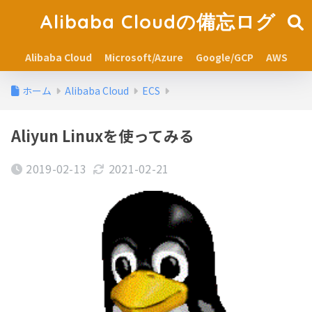
Alibaba Cloudの備忘ログ
Alibaba Cloud
Microsoft/Azure
Google/GCP
AWS
ホーム
Alibaba Cloud
ECS
Aliyun Linuxを使ってみる
2019-02-13
2021-02-21