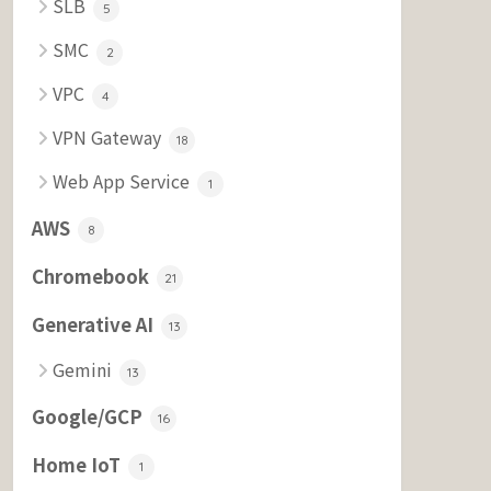
SLB
5
SMC
2
VPC
4
VPN Gateway
18
Web App Service
1
AWS
8
Chromebook
21
Generative AI
13
Gemini
13
Google/GCP
16
Home IoT
1