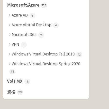
Microsoft/Azure
128
Azure AD
5
Azure Virutal Desktop
4
Microsoft 365
11
VPN
1
Windows Virtual Desktop Fall 2019
12
Windows Virtual Desktop Spring 2020
92
Volt MX
6
資格
29