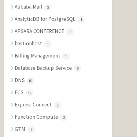
Alibaba Mail
2
AnalyticDB for PostgreSQL
1
APSARA CONFERENCE
2
bastionhost
1
Billing Management
1
Database Backup Service
3
DNS
10
ECS
37
Express Connect
2
Function Compute
3
GTM
1