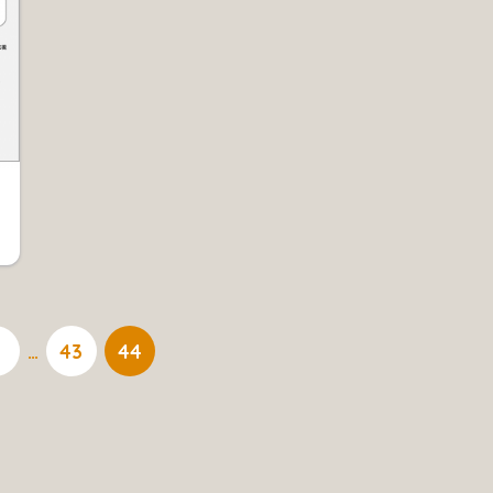
…
43
44