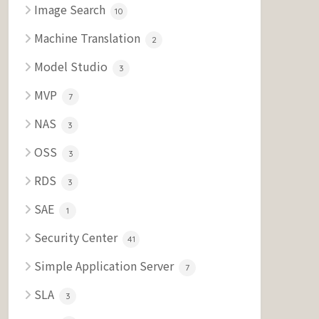
Image Search
10
Machine Translation
2
Model Studio
3
MVP
7
NAS
3
OSS
3
RDS
3
SAE
1
Security Center
41
Simple Application Server
7
SLA
3