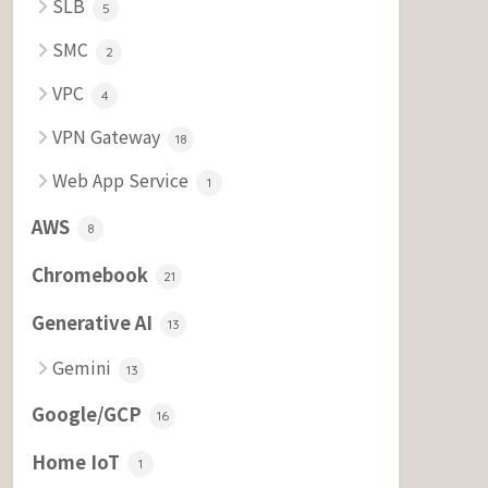
SLB
5
SMC
2
VPC
4
VPN Gateway
18
Web App Service
1
AWS
8
Chromebook
21
Generative AI
13
Gemini
13
Google/GCP
16
Home IoT
1