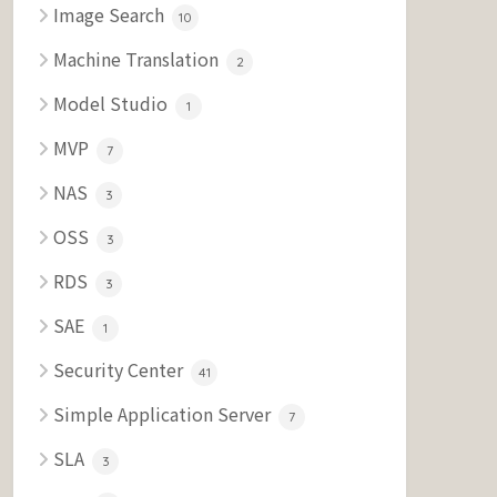
Image Search
10
Machine Translation
2
Model Studio
1
MVP
7
NAS
3
OSS
3
RDS
3
SAE
1
Security Center
41
Simple Application Server
7
SLA
3