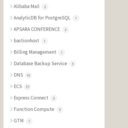
Alibaba Mail
2
AnalyticDB for PostgreSQL
1
APSARA CONFERENCE
2
bastionhost
1
Billing Management
1
Database Backup Service
3
DNS
10
ECS
37
Express Connect
2
Function Compute
3
GTM
1