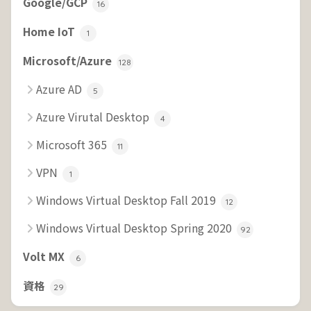
Google/GCP
16
Home IoT
1
Microsoft/Azure
128
Azure AD
5
Azure Virutal Desktop
4
Microsoft 365
11
VPN
1
Windows Virtual Desktop Fall 2019
12
Windows Virtual Desktop Spring 2020
92
Volt MX
6
資格
29