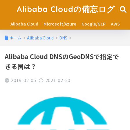
Alibaba Cloudの備忘ログ
Alibaba Cloud
Microsoft/Azure
Google/GCP
AWS
ホーム
Alibaba Cloud
DNS
Alibaba Cloud DNSのGeoDNSで指定で
きる国は？
2019-02-05
2021-02-20