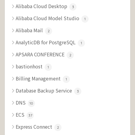
Alibaba Cloud Desktop
3
Alibaba Cloud Model Studio
1
Alibaba Mail
2
AnalyticDB for PostgreSQL
1
APSARA CONFERENCE
2
bastionhost
1
Billing Management
1
Database Backup Service
3
DNS
10
ECS
37
Express Connect
2