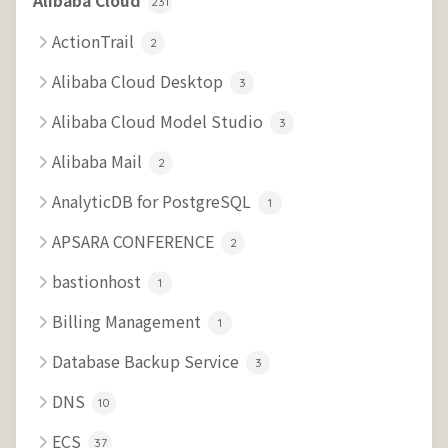
Alibaba Cloud
231
ActionTrail
2
Alibaba Cloud Desktop
3
Alibaba Cloud Model Studio
3
Alibaba Mail
2
AnalyticDB for PostgreSQL
1
APSARA CONFERENCE
2
bastionhost
1
Billing Management
1
Database Backup Service
3
DNS
10
ECS
37