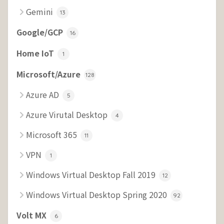
Gemini
13
Google/GCP
16
Home IoT
1
Microsoft/Azure
128
Azure AD
5
Azure Virutal Desktop
4
Microsoft 365
11
VPN
1
Windows Virtual Desktop Fall 2019
12
Windows Virtual Desktop Spring 2020
92
Volt MX
6