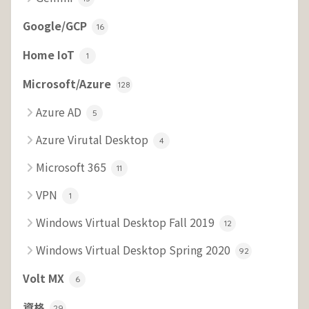
Google/GCP
16
Home IoT
1
Microsoft/Azure
128
Azure AD
5
Azure Virutal Desktop
4
Microsoft 365
11
VPN
1
Windows Virtual Desktop Fall 2019
12
Windows Virtual Desktop Spring 2020
92
Volt MX
6
資格
29