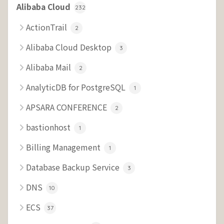
Alibaba Cloud
232
ActionTrail
2
Alibaba Cloud Desktop
3
Alibaba Mail
2
AnalyticDB for PostgreSQL
1
APSARA CONFERENCE
2
bastionhost
1
Billing Management
1
Database Backup Service
3
DNS
10
ECS
37