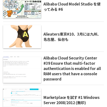
Alibaba Cloud Model Studio を使
ってみる #6
Alieaters東京#10、3月には九州、
名古屋、仙台も
Alibaba Cloud Security Center
#39 Ensure that multi-factor
authentication is enabled for all
RAM users that have a console
password
Marketplace を試す #1 Windows
Server 2008/2012 (無印)