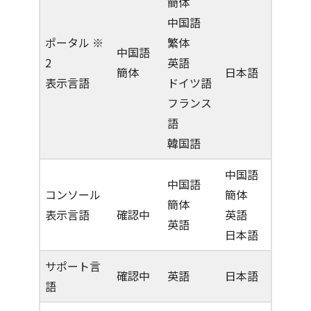
簡体
中国語
ポータル ※
繁体
中国語
2
英語
簡体
日本語
表示言語
ドイツ語
フランス
語
韓国語
中国語
中国語
コンソール
簡体
簡体
表示言語
確認中
英語
英語
日本語
サポート言
確認中
英語
日本語
語