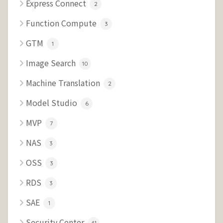
Express Connect
2
Function Compute
3
GTM
1
Image Search
10
Machine Translation
2
Model Studio
6
MVP
7
NAS
3
OSS
3
RDS
3
SAE
1
Security Center
41